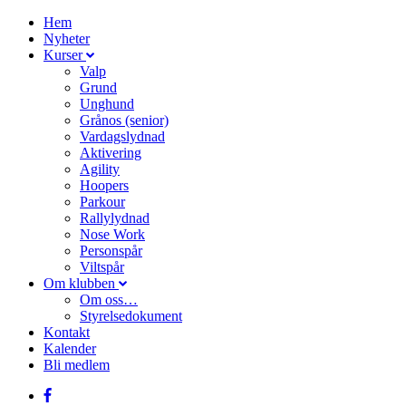
Hem
Nyheter
Kurser
Valp
Grund
Unghund
Grånos (senior)
Vardagslydnad
Aktivering
Agility
Hoopers
Parkour
Rallylydnad
Nose Work
Personspår
Viltspår
Om klubben
Om oss…
Styrelsedokument
Kontakt
Kalender
Bli medlem