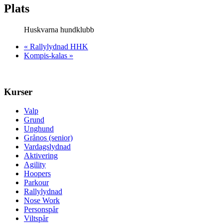
Plats
Huskvarna hundklubb
«
Rallylydnad HHK
Kompis-kalas
»
Kurser
Valp
Grund
Unghund
Grånos (senior)
Vardagslydnad
Aktivering
Agility
Hoopers
Parkour
Rallylydnad
Nose Work
Personspår
Viltspår