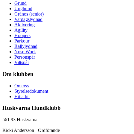
Grund
Unghund
Grånos (senior)
Vardagslydnad
Aktivering
Agility
Hoopers
Parkour
Rallylydnad
Nose Work
Personspår
Viltspår
Om klubben
Om oss
Styrelsedokument
Hitta hit
Huskvarna Hundklubb
561 93 Huskvarna
Kicki Andersson - Ordförande