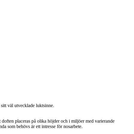
itt väl utvecklade luktsinne.
tt doften placeras på olika höjder och i miljöer med varierande
da som behövs är ett intresse för nosarbete.