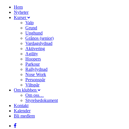
Hem
Nyheter
Kurser
Valp
Grund
Unghund
Grånos (senior)
Vardagslydnad
Aktivering
Agility
Hoopers
Parkour
Rallylydnad
Nose Work
Personspår
Viltspår
Om klubben
Om oss…
Styrelsedokument
Kontakt
Kalender
Bli medlem