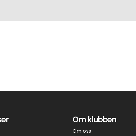
ser
Om klubben
Om oss