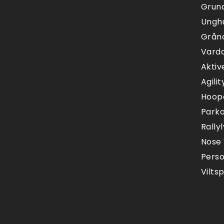
Grun
Ungh
Gråno
Vard
Aktiv
Agilit
Hoop
Park
Rally
Nose
Pers
Vilts