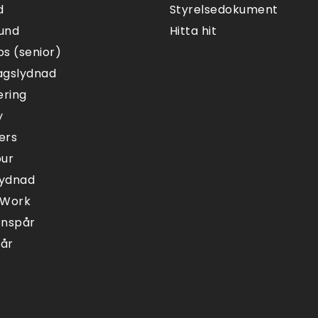
d
Styrelsedokument
und
Hitta hit
s (senior)
agslydnad
ering
y
ers
our
lydnad
 Work
onspår
pår