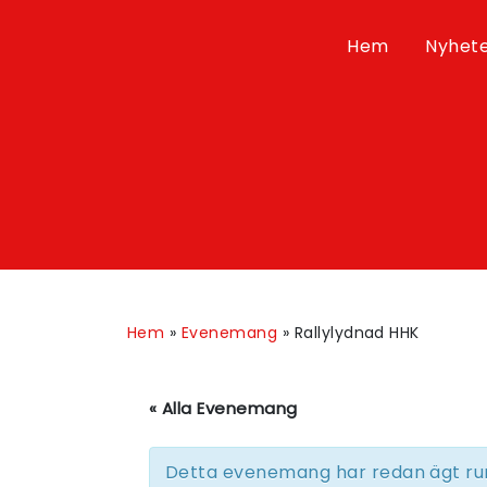
Hem
Nyhet
Hem
»
Evenemang
»
Rallylydnad HHK
« Alla Evenemang
Detta evenemang har redan ägt ru