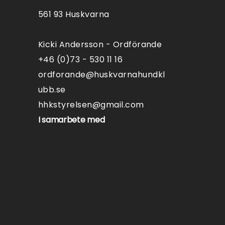
561 93 Huskvarna
Kicki Andersson - Ordförande
+46 (0)73 - 530 11 16
ordforande@huskvarnahundkl
ubb.se
hhkstyrelsen@gmail.com
I samarbete med