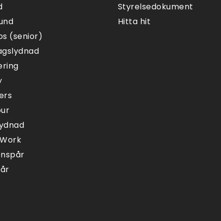
d
Styrelsedokument
und
Hitta hit
s (senior)
agslydnad
ering
y
ers
our
lydnad
 Work
onspår
pår