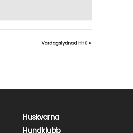
Vardagslydnad HHK
»
Huskvarna
Hundklubb