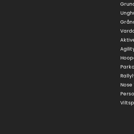
Grun
Ungh
Gråno
Vard
Aktiv
Agilit
Hoop
Park
Rally
Nose
Pers
Vilts