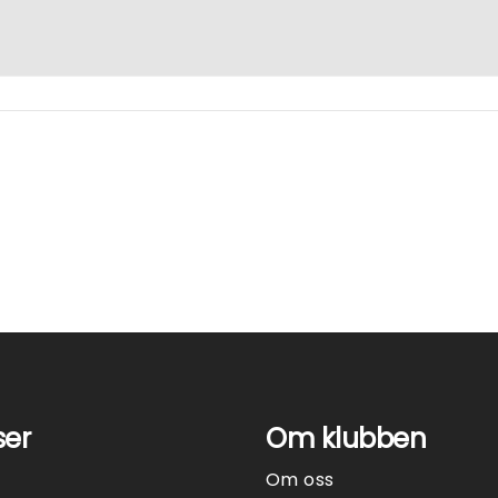
ser
Om klubben
Om oss