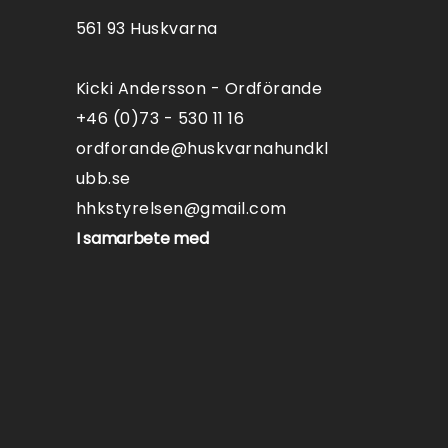
561 93 Huskvarna
Kicki Andersson - Ordförande
+46 (0)73 - 530 11 16
ordforande@huskvarnahundkl
ubb.se
hhkstyrelsen@gmail.com
I samarbete med