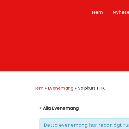
Hem
Nyhet
Hem
»
Evenemang
»
Valpkurs HHK
« Alla Evenemang
Detta evenemang har redan ägt ru