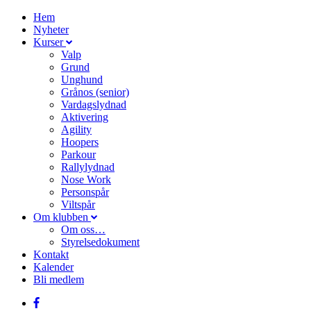
Hem
Nyheter
Kurser
Valp
Grund
Unghund
Grånos (senior)
Vardagslydnad
Aktivering
Agility
Hoopers
Parkour
Rallylydnad
Nose Work
Personspår
Viltspår
Om klubben
Om oss…
Styrelsedokument
Kontakt
Kalender
Bli medlem