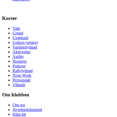
Kurser
Valp
Grund
Unghund
Grånos (senior)
Vardagslydnad
Aktivering
Agility
Hoopers
Parkour
Rallylydnad
Nose Work
Personspår
Viltspår
Om klubben
Om oss
Styrelsedokument
Hitta hit