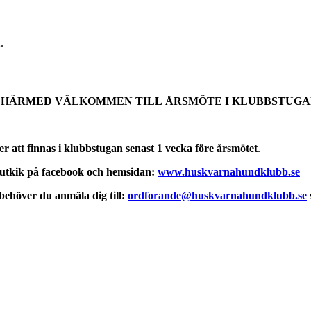
.
U HÄRMED
VÄLKOMMEN TILL
ÅRSMÖTE I KLUBBSTUGA
att finnas i klubbstugan senast 1 vecka före årsmötet
.
ll utkik på facebook och hemsidan:
www.huskvarnahundklubb.se
ehöver du anmäla dig till:
ordforande@huskvarnahundklubb.se